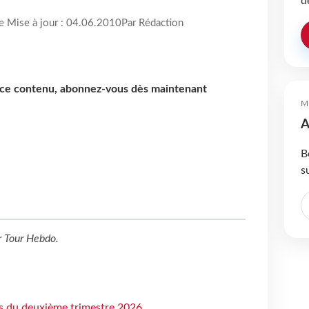
d
re Mise à jour : 04.06.2010
Par Rédaction
e ce contenu, abonnez-vous dès maintenant
M
A
B
s
r
Tour Hebdo
.
ts du deuxième trimestre 2026