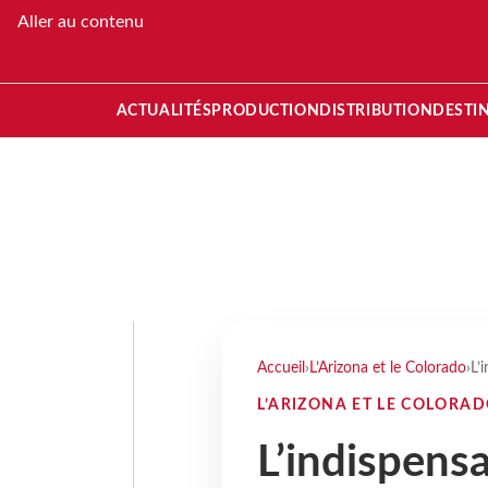
Aller au contenu
ACTUALITÉS
PRODUCTION
DISTRIBUTION
DESTI
Accueil
›
L’Arizona et le Colorado
›
L’
L’ARIZONA ET LE COLORA
L’indispens