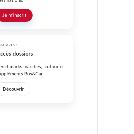
estinations.
Je m'inscris
AGAZINE
ccès dossiers
enchmarks marchés, Icotour et
uppléments Bus&Car.
Découvrir