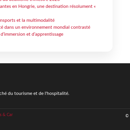
antes en Hongrie, une destination résolument «
ansports et la multimodalité
ité dans un environnement mondial contrasté
 d’immersion et d’apprentissage
é du tourisme et de l'hospitalité.
s & Car
© 