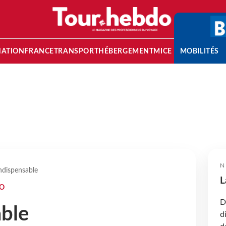
NATION
FRANCE
TRANSPORT
HÉBERGEMENT
MICE
MOBILITÉS
N
indispensable
L
DO
D
able
d