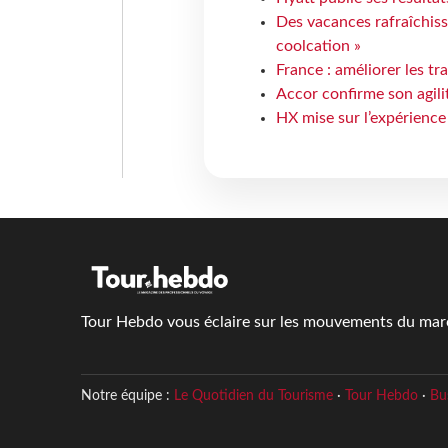
Des vacances rafraîchiss
coolcation »
France : améliorer les tr
Accor confirme son agil
HX mise sur l’expérience
Tour Hebdo vous éclaire sur les mouvements du march
Notre équipe :
Le Quotidien du Tourisme
·
Tour Hebdo
·
Bu