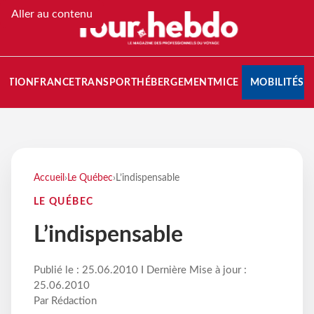
Aller au contenu
NATION
FRANCE
TRANSPORT
HÉBERGEMENT
MICE
MOBILITÉS
Accueil
›
Le Québec
›
L’indispensable
LE QUÉBEC
L’indispensable
Publié le : 25.06.2010 I Dernière Mise à jour :
25.06.2010
Par Rédaction