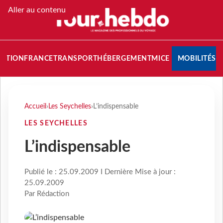
Aller au contenu
NATION
FRANCE
TRANSPORT
HÉBERGEMENT
MICE
MOBILITÉS
Accueil
›
Les Seychelles
›
L’indispensable
LES SEYCHELLES
L’indispensable
Publié le : 25.09.2009 I Dernière Mise à jour :
25.09.2009
Par Rédaction