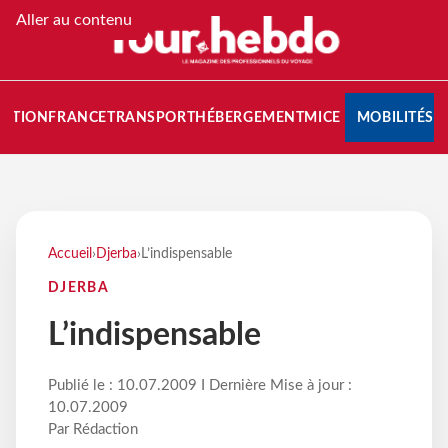
Aller au contenu
NATION
FRANCE
TRANSPORT
HÉBERGEMENT
MICE
MOBILITÉS
Accueil
›
Djerba
›
L’indispensable
DJERBA
L’indispensable
Publié le : 10.07.2009 I Dernière Mise à jour :
10.07.2009
Par Rédaction