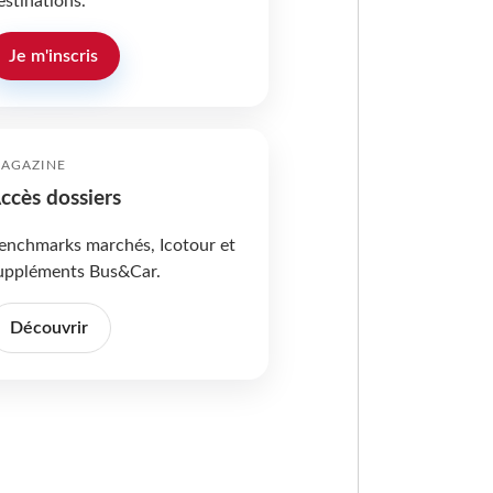
estinations.
Je m'inscris
AGAZINE
ccès dossiers
enchmarks marchés, Icotour et
uppléments Bus&Car.
Découvrir