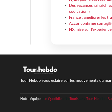
Des vacances rafraîchiss
coolcation »
France : améliorer les tr
Accor confirme son agil
HX mise sur l’expérience
Tour Hebdo vous éclaire sur les mouvements du march
Notre équipe :
Le Quotidien du Tourisme
·
Tour Hebdo
·
Bu