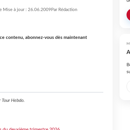
d
re Mise à jour : 26.06.2009
Par Rédaction
e ce contenu, abonnez-vous dès maintenant
M
A
B
s
r
Tour Hebdo
.
ts du deuxième trimestre 2026