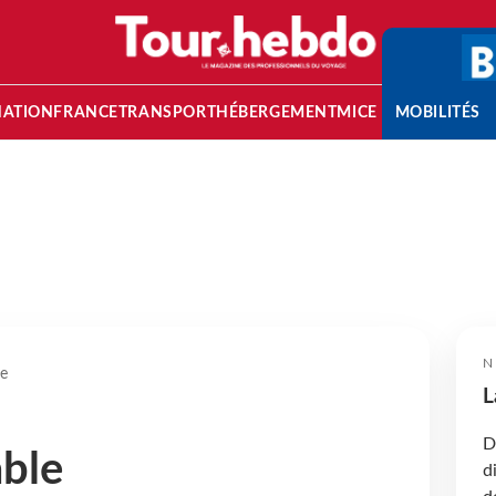
NATION
FRANCE
TRANSPORT
HÉBERGEMENT
MICE
MOBILITÉS
N
le
L
D
able
d