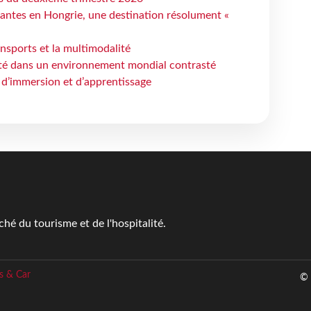
antes en Hongrie, une destination résolument «
ansports et la multimodalité
ité dans un environnement mondial contrasté
 d’immersion et d’apprentissage
é du tourisme et de l'hospitalité.
s & Car
© 