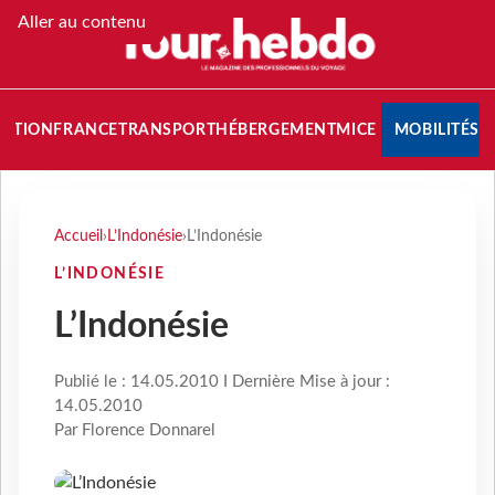
Aller au contenu
NATION
FRANCE
TRANSPORT
HÉBERGEMENT
MICE
MOBILITÉS
Accueil
›
L’Indonésie
›
L’Indonésie
L’INDONÉSIE
L’Indonésie
Publié le : 14.05.2010 I Dernière Mise à jour :
14.05.2010
Par Florence Donnarel