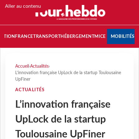
Aller au contenu
NATION
FRANCE
TRANSPORT
HÉBERGEMENT
MICE
MOBILITÉS
Accueil
›
Actualités
›
L’innovation française UpLock de la startup Toulousaine
UpFiner
ACTUALITÉS
L’innovation française
UpLock de la startup
Toulousaine UpFiner