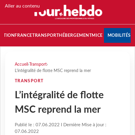
Aller au contenu
NATION
FRANCE
TRANSPORT
HÉBERGEMENT
MICE
MOBILITÉS
Accueil
›
Transport
›
L’intégralité de flotte MSC reprend la mer
TRANSPORT
L’intégralité de flotte
MSC reprend la mer
Publié le : 07.06.2022 I Dernière Mise à jour :
07.06.2022