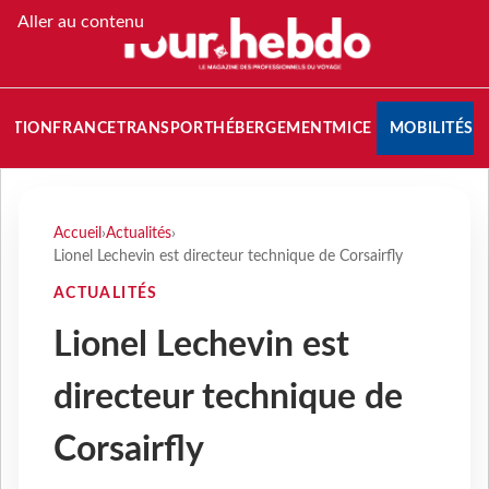
Aller au contenu
NATION
FRANCE
TRANSPORT
HÉBERGEMENT
MICE
MOBILITÉS
Accueil
›
Actualités
›
Lionel Lechevin est directeur technique de Corsairfly
ACTUALITÉS
Lionel Lechevin est
directeur technique de
Corsairfly