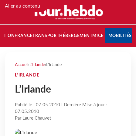
Aller au contenu
NATION
FRANCE
TRANSPORT
HÉBERGEMENT
MICE
MOBILITÉS
Accueil
›
L’Irlande
›
L’Irlande
L’IRLANDE
L’Irlande
Publié le : 07.05.2010 I Dernière Mise à jour :
07.05.2010
Par Laure Chauvet