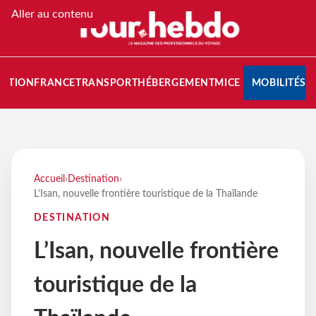
Aller au contenu
NATION
FRANCE
TRANSPORT
HÉBERGEMENT
MICE
MOBILITÉS
Accueil
›
Destination
›
L’Isan, nouvelle frontière touristique de la Thaïlande
DESTINATION
L’Isan, nouvelle frontière
touristique de la