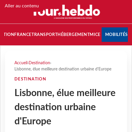
Aller au contenu
NATION
FRANCE
TRANSPORT
HÉBERGEMENT
MICE
MOBILITÉS
Accueil
›
Destination
›
Lisbonne, élue meilleure destination urbaine d'Europe
DESTINATION
Lisbonne, élue meilleure
destination urbaine
d'Europe