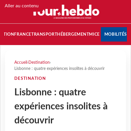
Aller au contenu
NATION
FRANCE
TRANSPORT
HÉBERGEMENT
MICE
MOBILITÉS
Accueil
›
Destination
›
Lisbonne : quatre expériences insolites à découvrir
DESTINATION
Lisbonne : quatre
expériences insolites à
découvrir