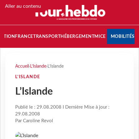
Aller au contenu
NATION
FRANCE
TRANSPORT
HÉBERGEMENT
MICE
MOBILITÉS
Accueil
›
L’Islande
›
L’Islande
L’ISLANDE
L’Islande
Publié le : 29.08.2008 I Dernière Mise à jour :
29.08.2008
Par Caroline Revol