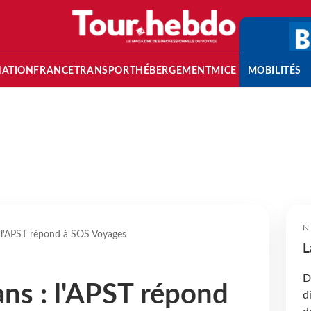
NATION
FRANCE
TRANSPORT
HÉBERGEMENT
MICE
MOBILITÉS
N
: l'APST répond à SOS Voyages
L
D
ans : l'APST répond
d