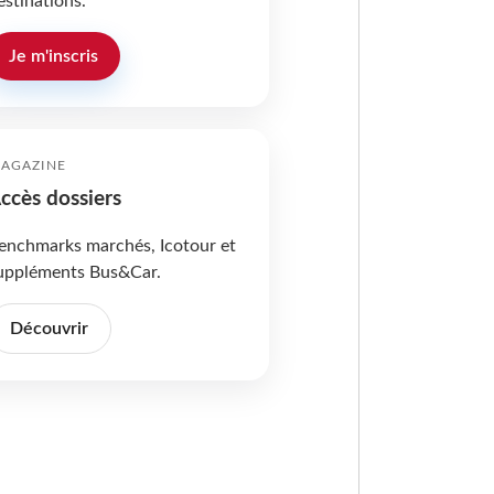
estinations.
Je m'inscris
AGAZINE
ccès dossiers
enchmarks marchés, Icotour et
uppléments Bus&Car.
Découvrir