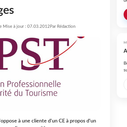
d
ges
re Mise à jour : 07.03.2012
Par Rédaction
M
A
B
s
 l'oppose à une cliente d'un CE à propos d'un