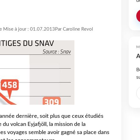
d
re Mise à jour : 01.07.2013
Par Caroline Revol
M
A
B
s
’année dernière, soit plus que ceux étudiés
 du volcan Eyjafjöll, la mission de la
es voyages semble avoir gagné sa place dans