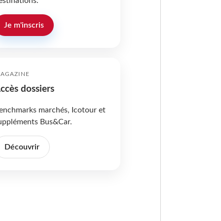
estinations.
Je m'inscris
AGAZINE
ccès dossiers
enchmarks marchés, Icotour et
uppléments Bus&Car.
Découvrir