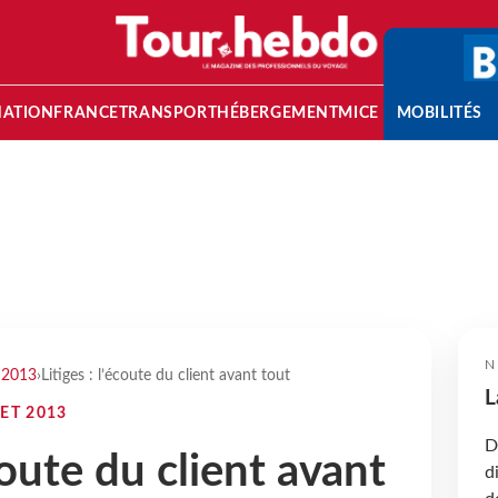
NATION
FRANCE
TRANSPORT
HÉBERGEMENT
MICE
MOBILITÉS
N
t 2013
›
Litiges : l’écoute du client avant tout
L
ET 2013
D
écoute du client avant
d