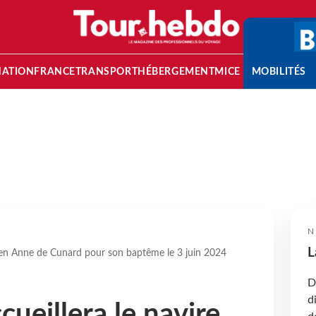
NATION
FRANCE
TRANSPORT
HÉBERGEMENT
MICE
MOBILITÉS
N
L
ueen Anne de Cunard pour son baptême le 3 juin 2024
D
d
cueillera le navire