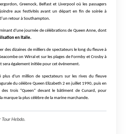
ergordon, Greenock, Belfast et Liverpool où les passagers
 joindre aux festivités avant un départ en fin de soirée à
i d’un retour à Southampton.
culminant d'une journée de célébrations de Queen Anne, dont
lisation en Italie.
er des dizaines de milliers de spectateurs le long du fleuve à
 Seacombe on Wirral et sur les plages de Formby et Crosby à
ct sera également initiée pour cet événement.
é plus d'un million de spectateurs sur les rives du fleuve
ugurale du célèbre Queen Elizabeth 2 en juillet 1990, puis en
" des trois “Queen” devant le bâtiment de Cunard, pour
la marque la plus célèbre de la marine marchande.
r
Tour Hebdo
.