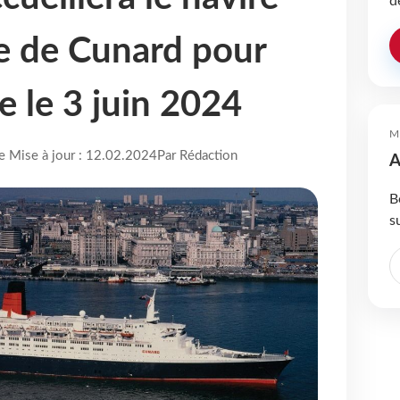
d
 de Cunard pour
 le 3 juin 2024
M
re Mise à jour : 12.02.2024
Par Rédaction
A
B
s