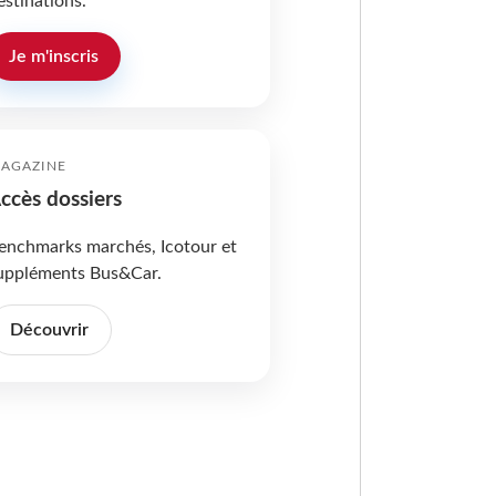
estinations.
Je m'inscris
AGAZINE
ccès dossiers
enchmarks marchés, Icotour et
uppléments Bus&Car.
Découvrir