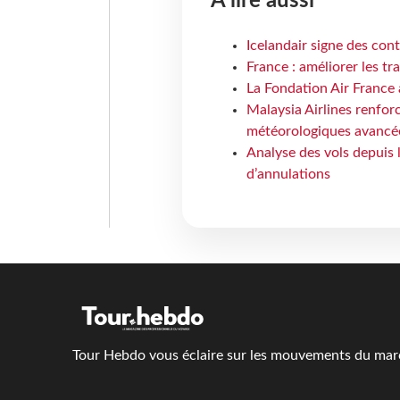
À lire aussi
Icelandair signe des con
France : améliorer les tr
La Fondation Air France 
Malaysia Airlines renforc
météorologiques avancé
Analyse des vols depuis 
d’annulations
Tour Hebdo vous éclaire sur les mouvements du march