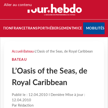
Aller au contenu
NATION
FRANCE
TRANSPORT
HÉBERGEMENT
MICE
MOBILITÉS
Accueil
›
Bateau
›
L’Oasis of the Seas, de Royal Caribbean
BATEAU
L’Oasis of the Seas, de
Royal Caribbean
Publié le : 12.04.2010 I Dernière Mise à jour :
12.04.2010
Par Rédaction