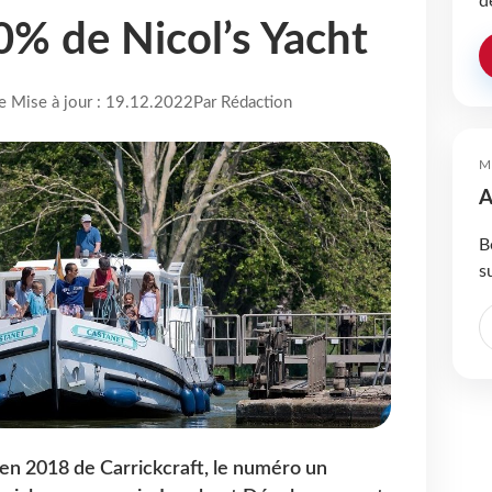
d
0% de Nicol’s Yacht
re Mise à jour : 19.12.2022
Par Rédaction
M
A
B
s
 en 2018 de Carrickcraft, le numéro un