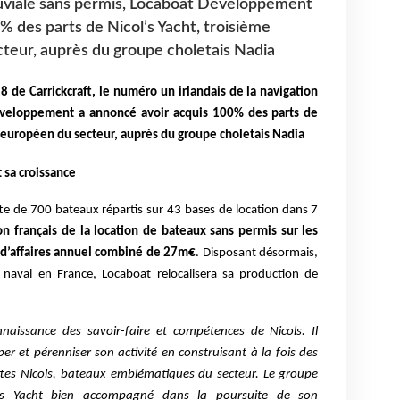
 fluviale sans permis, Locaboat Développement
% des parts de Nicol’s Yacht, troisième
teur, auprès du groupe choletais Nadia
8 de Carrickcraft, le numéro un irlandais de la navigation
Développement a annoncé avoir acquis 100% des parts de
r européen du secteur, auprès du groupe choletais Nadia
sa croissance
te de 700 bateaux répartis sur 43 bases de location dans 7
n français de la location de bateaux sans permis sur les
re d’affaires annuel combiné de 27m€
. Disposant désormais,
 naval en France, Locaboat relocalisera sa production de
aissance des savoir-faire et compétences de Nicols. Il
r et pérenniser son activité en construisant à la fois des
ttes Nicols, bateaux emblématiques du secteur. Le groupe
l’s Yacht bien accompagné dans la poursuite de son