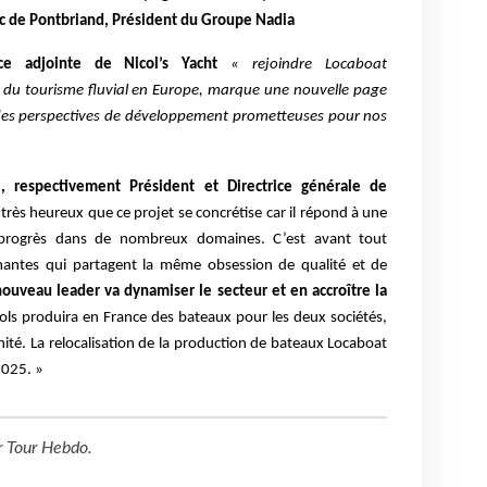
ic de Pontbriand, Président du Groupe Nadia
ce adjointe de Nicol’s Yacht
« rejoindre Locaboat
du tourisme fluvial en Europe, marque une nouvelle page
ec des perspectives de développement prometteuses pour nos
e, respectivement Président et Directrice générale de
ès heureux que ce projet se concrétise car il répond à une
e progrès dans de nombreux domaines. C’est avant tout
rmantes qui partagent la même obsession de qualité et de
ouveau leader va dynamiser le secteur et en accroître la
cols produira en France des bateaux pour les deux sociétés,
rennité. La relocalisation de la production de bateaux Locaboat
2025. »
r
Tour Hebdo
.