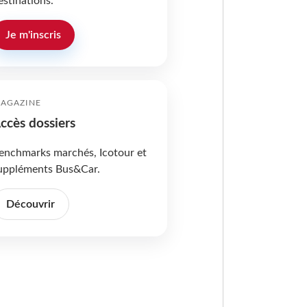
estinations.
Je m'inscris
AGAZINE
ccès dossiers
enchmarks marchés, Icotour et
uppléments Bus&Car.
Découvrir