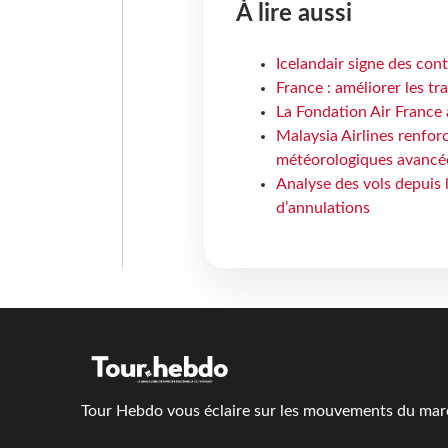
À lire aussi
Icelandair signe des con
France : améliorer les tr
La Fondation Air France 
Malaysia Airlines renforc
météorologiques avancé
Analyse des vols depuis 
d’annulations
Tour Hebdo vous éclaire sur les mouvements du march