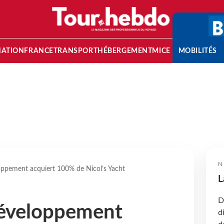
NATION
FRANCE
TRANSPORT
HÉBERGEMENT
MICE
MOBILITÉS
N
ppement acquiert 100% de Nicol’s Yacht
L
D
éveloppement
d