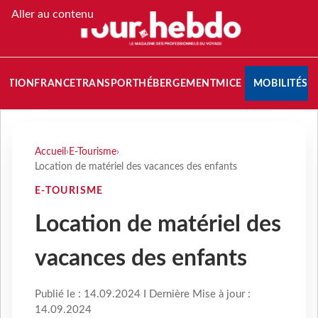
Aller au contenu
NATION
FRANCE
TRANSPORT
HÉBERGEMENT
MICE
MOBILITÉS
Accueil
›
E-Tourisme
›
Location de matériel des vacances des enfants
E-TOURISME
Location de matériel des
vacances des enfants
Publié le : 14.09.2024 I Dernière Mise à jour :
14.09.2024