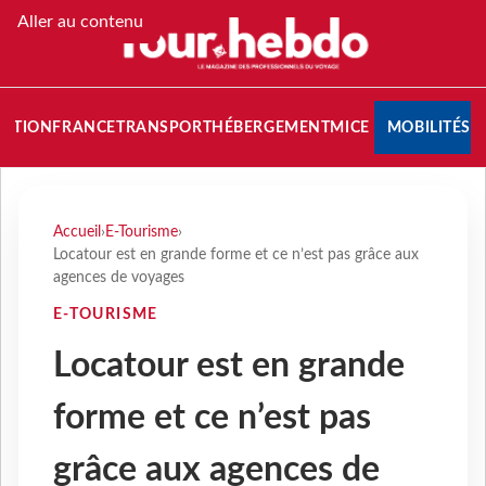
Aller au contenu
NATION
FRANCE
TRANSPORT
HÉBERGEMENT
MICE
MOBILITÉS
Accueil
›
E-Tourisme
›
Locatour est en grande forme et ce n’est pas grâce aux
agences de voyages
E-TOURISME
Locatour est en grande
forme et ce n’est pas
grâce aux agences de