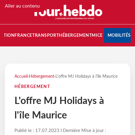
Aller au contenu
NATION
FRANCE
TRANSPORT
HÉBERGEMENT
MICE
MOBILITÉS
Accueil
›
Hébergement
›
L'offre MJ Holidays à l'île Maurice
HÉBERGEMENT
L'offre MJ Holidays à
l'île Maurice
Publié le : 17.07.2023 I Dernière Mise à jour :