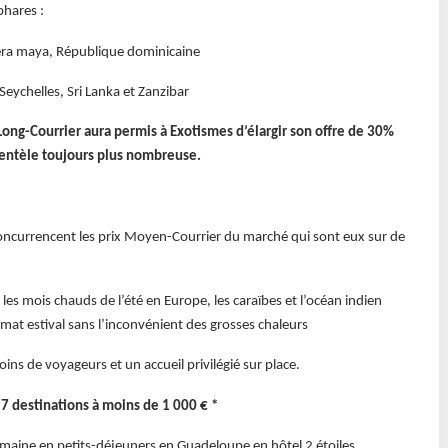
phares :
viera maya, République dominicaine
eychelles, Sri Lanka et Zanzibar
 Long-Courrier aura permis à Exotismes d’élargir son offre de 30%
ientèle toujours plus nombreuse.
oncurrencent les prix Moyen-Courrier du marché qui sont eux sur de
les mois chauds de l’été en Europe, les caraïbes et l’océan indien
imat estival sans l’inconvénient des grosses chaleurs
oins de voyageurs et un accueil privilégié sur place.
t 7 destinations à moins de 1 000 € *
 semaine en petits-déjeuners en Guadeloupe en hôtel 2 étoiles.