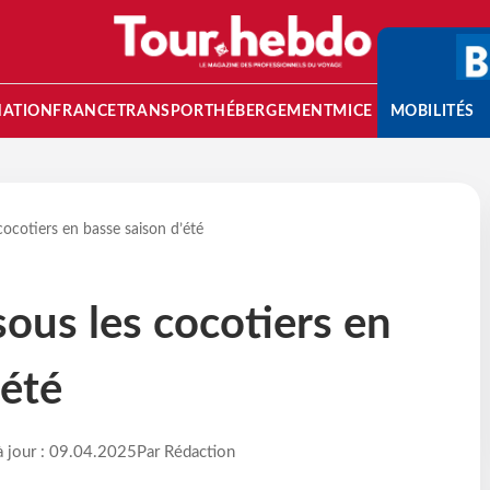
NATION
FRANCE
TRANSPORT
HÉBERGEMENT
MICE
MOBILITÉS
cocotiers en basse saison d’été
sous les cocotiers en
’été
à jour : 09.04.2025
Par Rédaction