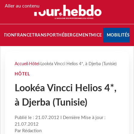
Aller au contenu
NATION
FRANCE
TRANSPORT
HÉBERGEMENT
MICE
MOBILITÉS
Accueil
›
Hôtel
›
Lookéa Vincci Helios 4*, à Djerba (Tunisie)
HÔTEL
Lookéa Vincci Helios 4*,
à Djerba (Tunisie)
Publié le : 21.07.2012 I Dernière Mise à jour :
21.07.2012
Par Rédaction