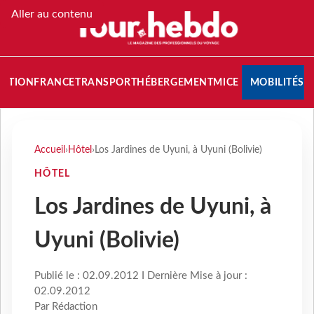
Aller au contenu
NATION
FRANCE
TRANSPORT
HÉBERGEMENT
MICE
MOBILITÉS
Accueil
›
Hôtel
›
Los Jardines de Uyuni, à Uyuni (Bolivie)
HÔTEL
Los Jardines de Uyuni, à
Uyuni (Bolivie)
Publié le : 02.09.2012 I Dernière Mise à jour :
02.09.2012
Par Rédaction