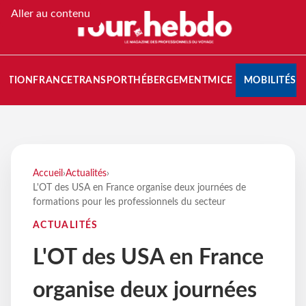
Aller au contenu
NATION
FRANCE
TRANSPORT
HÉBERGEMENT
MICE
MOBILITÉS
Accueil
›
Actualités
›
L'OT des USA en France organise deux journées de
formations pour les professionnels du secteur
ACTUALITÉS
L'OT des USA en France
organise deux journées