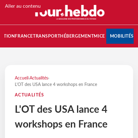
Aller au contenu
NATION
FRANCE
TRANSPORT
HÉBERGEMENT
MICE
MOBILITÉS
Accueil
›
Actualités
›
L'OT des USA lance 4 workshops en France
ACTUALITÉS
L'OT des USA lance 4
workshops en France