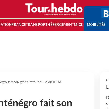
NATION
FRANCE
TRANSPORT
HÉBERGEMENT
MICE
MOBILITÉS
N
gro fait son grand retour au salon IFTM
L
D
ténégro fait son
d