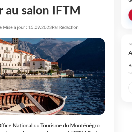
d
r au salon IFTM
re Mise à jour : 15.09.2023
Par Rédaction
M
A
B
s
’Office National du Tourisme du Monténégro