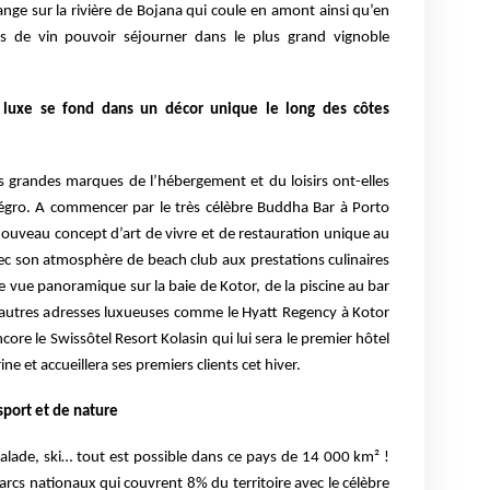
ge sur la rivière de Bojana qui coule en amont ainsi qu’en
s de vin pouvoir séjourner dans le plus grand vignoble
 luxe se fond dans un décor unique le long des côtes
s grandes marques de l’hébergement et du loisirs ont-elles
négro. A commencer par le très célèbre Buddha Bar à Porto
uveau concept d’art de vivre et de restauration unique au
vec son atmosphère de beach club aux prestations culinaires
ne vue panoramique sur la baie de Kotor, de la piscine au bar
d’autres adresses luxueuses comme le Hyatt Regency à Kotor
ore le Swissôtel Resort Kolasin qui lui sera le premier hôtel
e et accueillera ses premiers clients cet hiver.
sport et de nature
calade, ski… tout est possible dans ce pays de 14 000 km² !
arcs nationaux qui couvrent 8% du territoire avec le célèbre