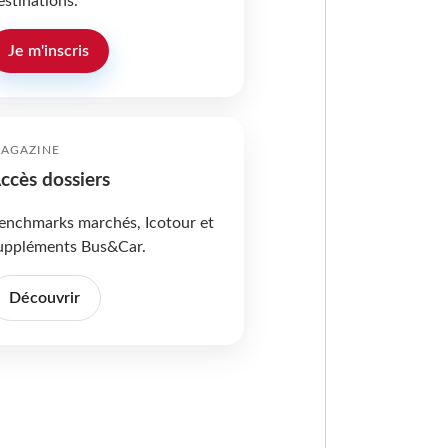
estinations.
Je m'inscris
AGAZINE
ccès dossiers
enchmarks marchés, Icotour et
uppléments Bus&Car.
Découvrir