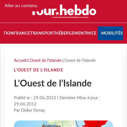
Aller au contenu
NATION
FRANCE
TRANSPORT
HÉBERGEMENT
MICE
MOBILITÉS
Accueil
›
L’Ouest de l’Islande
›
L’Ouest de l’Islande
L’OUEST DE L’ISLANDE
L’Ouest de l’Islande
Publié le : 29.06.2012 I Dernière Mise à jour :
29.06.2012
Par Didier Forray