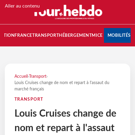
Aller au contenu
NATION
FRANCE
TRANSPORT
HÉBERGEMENT
MICE
MOBILITÉS
Accueil
›
Transport
›
Louis Cruises change de nom et repart à l'assaut du
marché français
TRANSPORT
Louis Cruises change de
nom et repart à l'assaut