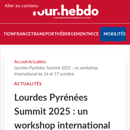
Aller au contenu
NATION
FRANCE
TRANSPORT
HÉBERGEMENT
MICE
MOBILITÉS
Accueil
›
Actualités
›
Lourdes Pyrénées Summit 2025 : un workshop
international les 16 et 17 octobre
ACTUALITÉS
Lourdes Pyrénées
Summit 2025 : un
workshop international