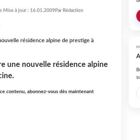
d
re Mise à jour : 16.01.2009
Par Rédaction
uvelle résidence alpine de prestige à
M
A
 une nouvelle résidence alpine
B
cine.
s
e ce contenu, abonnez-vous dès maintenant