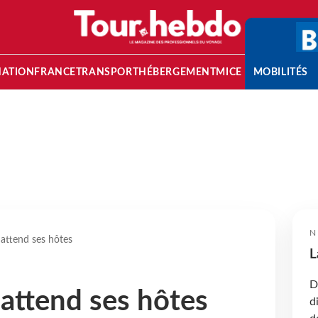
NATION
FRANCE
TRANSPORT
HÉBERGEMENT
MICE
MOBILITÉS
N
 attend ses hôtes
L
D
 attend ses hôtes
d