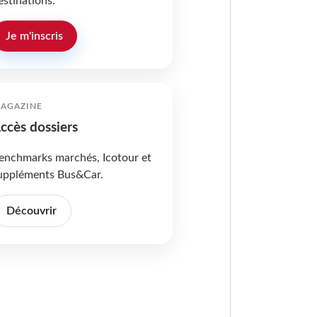
estinations.
Je m'inscris
AGAZINE
ccès dossiers
enchmarks marchés, Icotour et
uppléments Bus&Car.
Découvrir