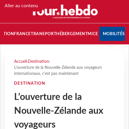
Aller au contenu
NATION
FRANCE
TRANSPORT
HÉBERGEMENT
MICE
MOBILITÉS
Accueil
›
Destination
›
L’ouverture de la Nouvelle-Zélande aux voyageurs
internationaux, c’est pas maintenant
DESTINATION
L’ouverture de la
Nouvelle-Zélande aux
voyageurs