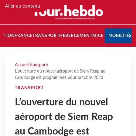
Aller au contenu
NATION
FRANCE
TRANSPORT
HÉBERGEMENT
MICE
MOBILITÉS
Accueil
›
Transport
›
L’ouverture du nouvel aéroport de Siem Reap au
Cambodge est programmée pour octobre 2023
TRANSPORT
L’ouverture du nouvel
aéroport de Siem Reap
au Cambodge est