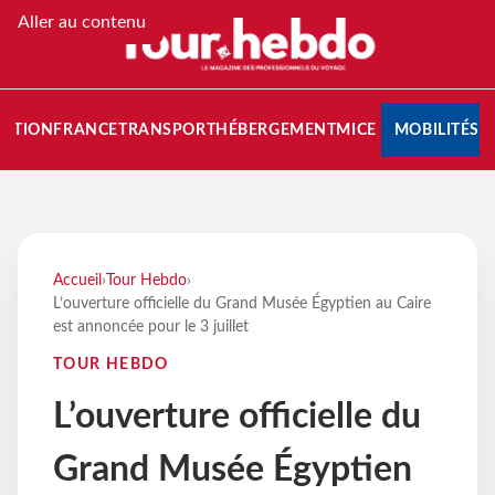
Aller au contenu
NATION
FRANCE
TRANSPORT
HÉBERGEMENT
MICE
MOBILITÉS
Accueil
›
Tour Hebdo
›
L’ouverture officielle du Grand Musée Égyptien au Caire
est annoncée pour le 3 juillet
TOUR HEBDO
L’ouverture officielle du
Grand Musée Égyptien