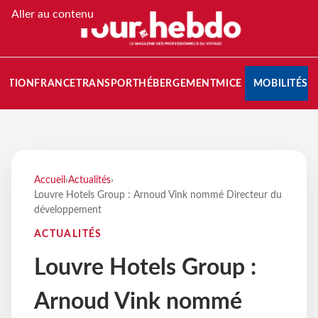
Aller au contenu
NATION
FRANCE
TRANSPORT
HÉBERGEMENT
MICE
MOBILITÉS
Accueil
›
Actualités
›
Louvre Hotels Group : Arnoud Vink nommé Directeur du
développement
ACTUALITÉS
Louvre Hotels Group :
Arnoud Vink nommé