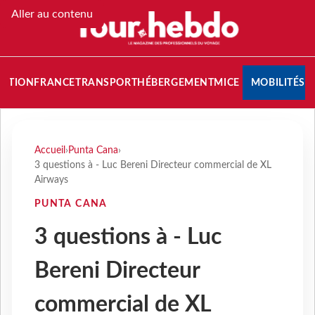
Aller au contenu
NATION
FRANCE
TRANSPORT
HÉBERGEMENT
MICE
MOBILITÉS
Accueil
›
Punta Cana
›
3 questions à - Luc Bereni Directeur commercial de XL
Airways
PUNTA CANA
3 questions à - Luc
Bereni Directeur
commercial de XL