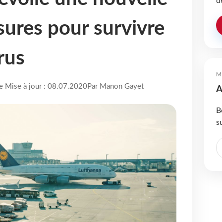
d
sures pour survivre
rus
M
re Mise à jour : 08.07.2020
Par Manon Gayet
A
B
s