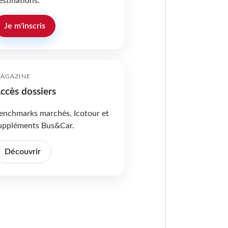
estinations.
Je m'inscris
AGAZINE
ccès dossiers
enchmarks marchés, Icotour et
uppléments Bus&Car.
Découvrir