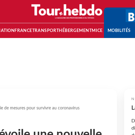
NATION
FRANCE
TRANSPORT
HÉBERGEMENT
MICE
MOBILITÉS
N
L
rie de mesures pour survivre au coronavirus
D
d
évoile une nouvelle