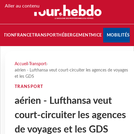
Aller au contenu
NATION
FRANCE
TRANSPORT
HÉBERGEMENT
MICE
MOBILITÉS
Accueil
›
Transport
›
aérien - Lufthansa veut court-circuiter les agences de voyages
et les GDS
TRANSPORT
aérien - Lufthansa veut
court-circuiter les agences
de voyages et les GDS