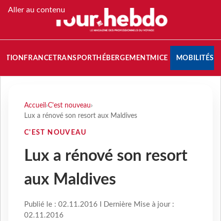
Aller au contenu
NATION
FRANCE
TRANSPORT
HÉBERGEMENT
MICE
MOBILITÉS
Accueil
›
C'est nouveau
›
Lux a rénové son resort aux Maldives
C'EST NOUVEAU
Lux a rénové son resort
aux Maldives
Publié le : 02.11.2016 I Dernière Mise à jour :
02.11.2016