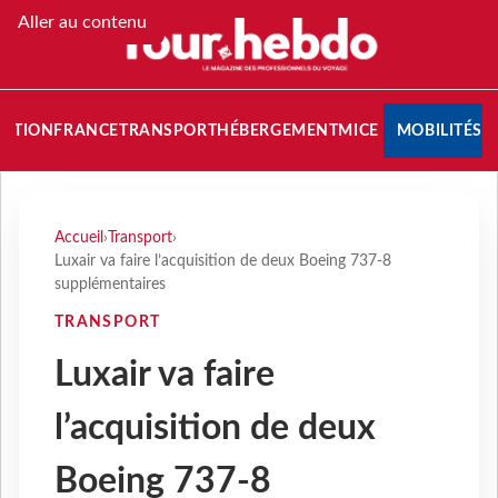
Aller au contenu
NATION
FRANCE
TRANSPORT
HÉBERGEMENT
MICE
MOBILITÉS
Accueil
›
Transport
›
Luxair va faire l’acquisition de deux Boeing 737-8
supplémentaires
TRANSPORT
Luxair va faire
l’acquisition de deux
Boeing 737-8