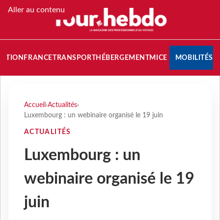
Aller au contenu
NATION
FRANCE
TRANSPORT
HÉBERGEMENT
MICE
MOBILITÉS
Accueil
›
Actualités
›
Luxembourg : un webinaire organisé le 19 juin
ACTUALITÉS
Luxembourg : un
webinaire organisé le 19
juin