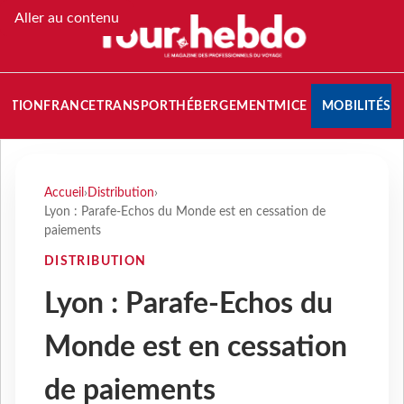
Aller au contenu
NATION
FRANCE
TRANSPORT
HÉBERGEMENT
MICE
MOBILITÉS
Accueil
›
Distribution
›
Lyon : Parafe-Echos du Monde est en cessation de
paiements
DISTRIBUTION
Lyon : Parafe-Echos du
Monde est en cessation
de paiements