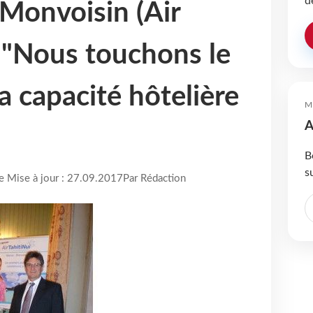
d
 Monvoisin (Air
: "Nous touchons le
a capacité hôtelière
M
A
B
s
re Mise à jour : 27.09.2017
Par Rédaction