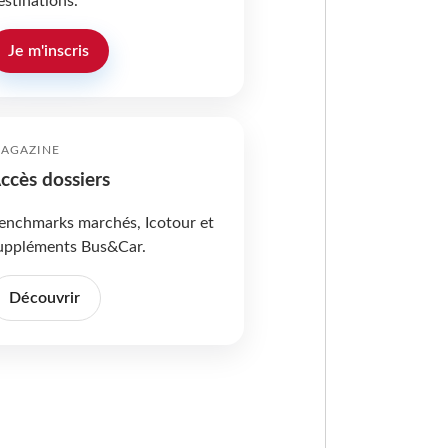
estinations.
Je m'inscris
AGAZINE
ccès dossiers
enchmarks marchés, Icotour et
uppléments Bus&Car.
Découvrir