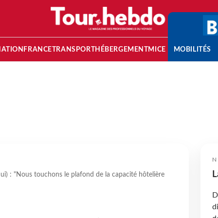
NATION
FRANCE
TRANSPORT
HÉBERGEMENT
MICE
MOBILITÉS
N
L
ui) : "Nous touchons le plafond de la capacité hôtelière
D
d