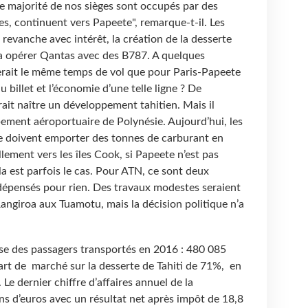
ne majorité de nos sièges sont occupés par des
es, continuent vers Papeete", remarque-t-il. Les
 revanche avec intérêt, la création de la desserte
a opérer Qantas avec des B787. A quelques
serait le même temps de vol que pour Paris-Papeete
u billet et l’économie d’une telle ligne ? De
rait naître un développement tahitien. Mais il
ipement aéroportuaire de Polynésie. Aujourd’hui, les
nce doivent emporter des tonnes de carburant en
lement vers les îles Cook, si Papeete n’est pas
 est parfois le cas. Pour ATN, ce sont deux
 dépensés pour rien. Des travaux modestes seraient
Rangiroa aux Tuamotu, mais la décision politique n’a
sse des passagers transportés en 2016 : 480 085
art de marché sur la desserte de Tahiti de 71%, en
 Le dernier chiffre d’affaires annuel de la
ns d’euros avec un résultat net après impôt de 18,8