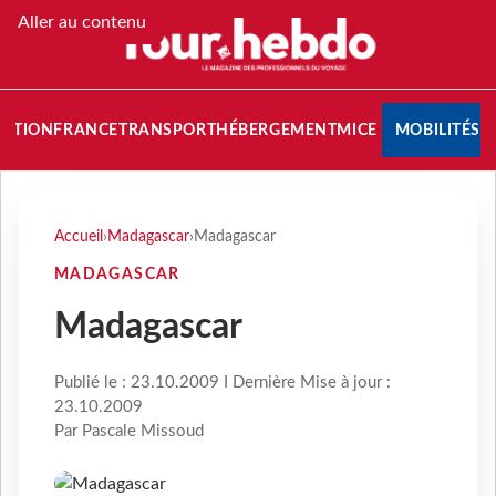
Aller au contenu
NATION
FRANCE
TRANSPORT
HÉBERGEMENT
MICE
MOBILITÉS
Accueil
›
Madagascar
›
Madagascar
MADAGASCAR
Madagascar
Publié le : 23.10.2009 I Dernière Mise à jour :
23.10.2009
Par Pascale Missoud