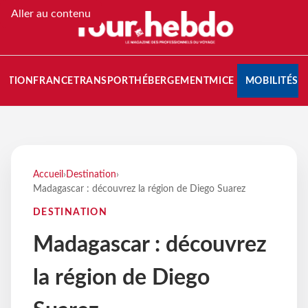
Aller au contenu
NATION
FRANCE
TRANSPORT
HÉBERGEMENT
MICE
MOBILITÉS
Accueil
›
Destination
›
Madagascar : découvrez la région de Diego Suarez
DESTINATION
Madagascar : découvrez
la région de Diego