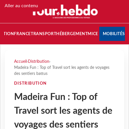
Aller au contenu
NATION
FRANCE
TRANSPORT
HÉBERGEMENT
MICE
MOBILITÉS
Accueil
›
Distribution
›
Madeira Fun : Top of Travel sort les agents de voyages
des sentiers battus
DISTRIBUTION
Madeira Fun : Top of
Travel sort les agents de
voyages des sentiers