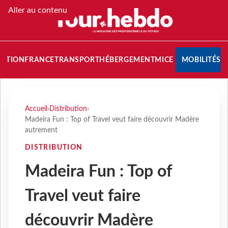
Aller au contenu
NATION
FRANCE
TRANSPORT
HÉBERGEMENT
MICE
MOBILITÉS
Accueil
›
Distribution
›
Madeira Fun : Top of Travel veut faire découvrir Madère
autrement
DISTRIBUTION
Madeira Fun : Top of
Travel veut faire
découvrir Madère