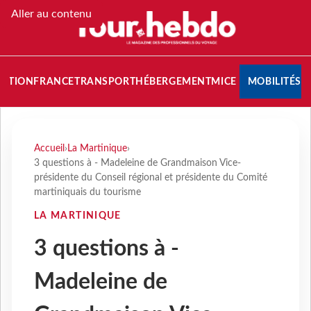
Aller au contenu
NATION
FRANCE
TRANSPORT
HÉBERGEMENT
MICE
MOBILITÉS
Accueil
›
La Martinique
›
3 questions à - Madeleine de Grandmaison Vice-
présidente du Conseil régional et présidente du Comité
martiniquais du tourisme
LA MARTINIQUE
3 questions à -
Madeleine de