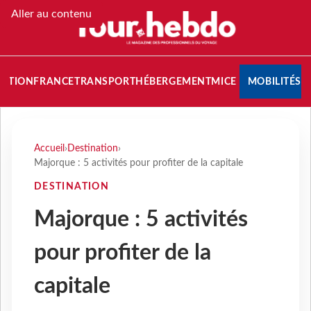
Aller au contenu
NATION
FRANCE
TRANSPORT
HÉBERGEMENT
MICE
MOBILITÉS
Accueil
›
Destination
›
Majorque : 5 activités pour profiter de la capitale
DESTINATION
Majorque : 5 activités
pour profiter de la
capitale